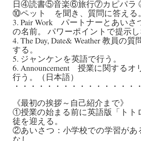
日④読書⑤音楽⑥旅行⑦カピパラ
⑩ペット を聞き、質問に答える
3. Pair Work パートナーと
の名前。 パワーポイントで提示
4. The Day, Date& Weather
する。
5. ジャンケンを英語で行う。
6. Announcement 授業に関
行う。（日本語）
・・・・・・・・・・・・・・・
《最初の挨拶～自己紹介まで》
①授業の始まる前に英語版「トト
徒を迎える。
②あいさつ：小学校での学習があ
なし。