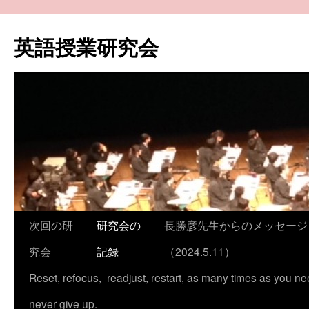
コ
ン
英語授業研究会
テ
ン
ツ
へ
ス
キ
ッ
プ
次回の研
研究会の
長勝彦先生からのメッセージ
究会
記録
（2024.5.11）
Reset, refocus, readjust, restart, as many times as you ne
never give up.