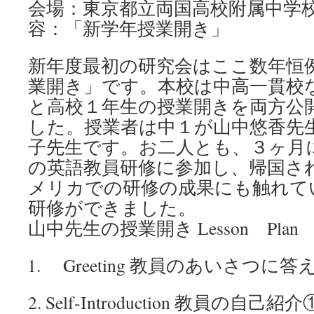
会場：東京都立両国高校附属中学校
容：「新学年授業開き」
新年度最初の研究会はここ数年恒
業開き」です。本校は中高一貫校
と高校１年生の授業開きを両方公
した。授業者は中１が山中悠香先
子先生です。お二人とも、３ヶ月
の英語教員研修に参加し、帰国さ
メリカでの研修の成果にも触れて
研修ができました。
山中先生の授業開き Lesson Plan (Pr
Greeting 教員のあいさつに答
2. Self-Introduction 教員の