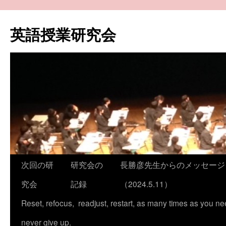
コ
ン
英語授業研究会
テ
ン
ツ
へ
ス
キ
ッ
プ
次回の研
研究会の
長勝彦先生からのメッセージ
究会
記録
（2024.5.11）
Reset, refocus, readjust, restart, as many times as you ne
never give up.