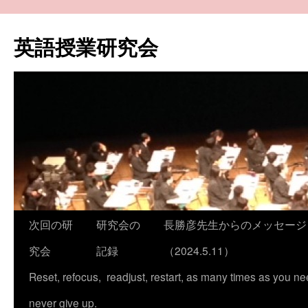
コ
ン
英語授業研究会
テ
ン
ツ
へ
ス
キ
ッ
プ
次回の研
研究会の
長勝彦先生からのメッセージ
究会
記録
（2024.5.11）
Reset, refocus, readjust, restart, as many times as you ne
never give up.