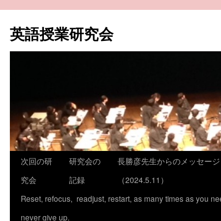
コ
ン
英語授業研究会
テ
ン
ツ
へ
ス
キ
ッ
プ
次回の研
研究会の
長勝彦先生からのメッセージ
究会
記録
（2024.5.11）
Reset, refocus, readjust, restart, as many times as you ne
never give up.