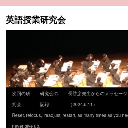
コ
ン
英語授業研究会
テ
ン
ツ
へ
ス
キ
ッ
プ
次回の研
研究会の
長勝彦先生からのメッセージ
究会
記録
（2024.5.11）
Reset, refocus, readjust, restart, as many times as you ne
never give up.