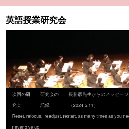
コ
ン
英語授業研究会
テ
ン
ツ
へ
ス
キ
ッ
プ
次回の研
研究会の
長勝彦先生からのメッセージ
究会
記録
（2024.5.11）
Reset, refocus, readjust, restart, as many times as you ne
never give up.