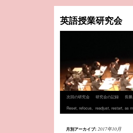
コ
ン
英語授業研究会
テ
ン
ツ
へ
ス
キ
ッ
プ
次回の研究会
研究会の記録
長勝
Reset, refocus, readjust, restart, as 
2017年10月
月別アーカイブ: