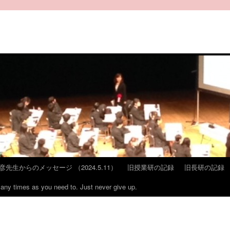
彦先生からのメッセージ （2024.5.11）
旧授業研の記録
旧長研の記録
many times as you need to. Just never give up.