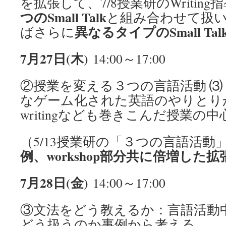
を拡張して、7/8授業研のWritin
つのSmall Talk
と組み合わせて扱
異なるタイプのSmall Tal
ばさらに
7月27日(木)
14:00～17:00
②授業を変える３つの言語活動 ⑶ Pa
なゲーム化された英語のやりとりから、
writingなども巻きこんだ授業の
（5/13授業研の「３つの言語活動」の(３
例、workshop部分共に倍増した拡
7月28日(金)
14:00～17:00
③文法をどう教えるか：言語活動
どう扱うのか事例から考える