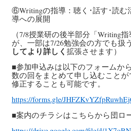
⑥Writingの指導：聴く･話す･読む活
導への展開
（7/8授業研の後半部分「Writin
が、一部は7/26勉強会の方でも扱
してより詳しく
拡張させます）
■参加申込みは以下のフォームか
数の回をまとめて申し込むことが
修正することも可能です。
https://forms.gle/JHFZKvYZfpRuwhEj
■案内のチラシはこちらから団ロ
https://drive.google.com/file/d/1