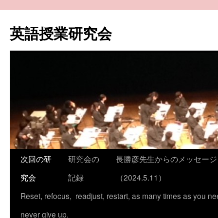
コ
ン
英語授業研究会
テ
ン
ツ
へ
ス
キ
ッ
プ
次回の研
研究会の
長勝彦先生からのメッセージ
究会
記録
（2024.5.11）
Reset, refocus, readjust, restart, as many times as you ne
never give up.