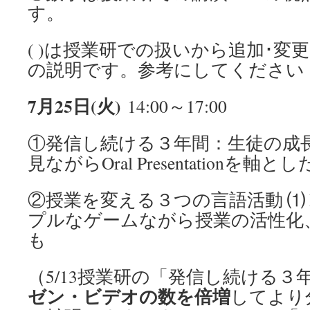
す。
( )は授業研での扱いから追加･変
の説明です。参考にしてください
7月25日(火)
14:00～17:00
①発信し続ける３年間：生徒の成
見ながらOral Presentationを
②授業を変える３つの言語活動 ⑴ Bi
プルなゲームながら授業の活性化
も
（5/13授業研の「発信し続ける３
ゼン・ビデオの数を倍増
してより