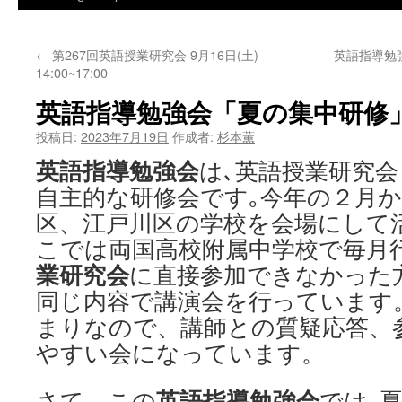
←
第267回英語授業研究会 9月16日(土)
英語指導勉
14:00~17:00
英語指導勉強会「夏の集中研修
投稿日:
2023年7月19日
作成者:
杉本薫
英語指導勉強会
は､英語授業研究
自主的な研修会です｡今年の２月
区、江戸川区の学校を会場にして
こでは両国高校附属中学校で毎月
業研究会
に直接参加できなかった
同じ内容で講演会を行っています
まりなので、講師との質疑応答、
やすい会になっています。
英語指導勉強会
さて、この
では､