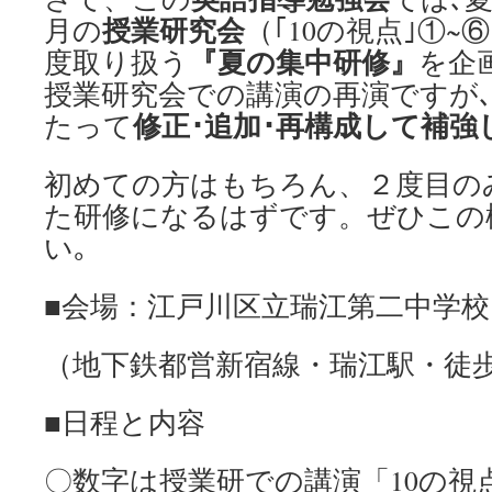
授業研究会
月の
（｢10の視点｣①
『夏の集中研修』
度取り扱う
を企
授業研究会での講演の再演ですが
修正･追加･再構成して補強
たって
初めての方はもちろん、２度目の
た研修になるはずです。ぜひこの
い｡
■会場：江戸川区立瑞江第二中学校
（地下鉄都営新宿線・瑞江駅・徒歩
■日程と内容
〇数字は授業研での講演「10の視