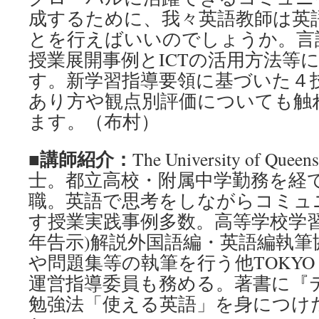
成するために、我々英語教師は英
とを行えばいいのでしょうか。言
授業展開事例とICTの活用方法等
す。新学習指導要領に基づいた４
あり方や観点別評価についても触
ます。（布村）
■講師紹介：
The University of Q
士。都立高校・附属中学勤務を経て
職。英語で思考をしながらコミュ
す授業実践事例多数。高等学校学習指
年告示)解説外国語編・英語編執筆
や問題集等の執筆を行う他TOKYO GL
運営指導委員も務める。著書に『
勉強法「使える英語」を身につけ