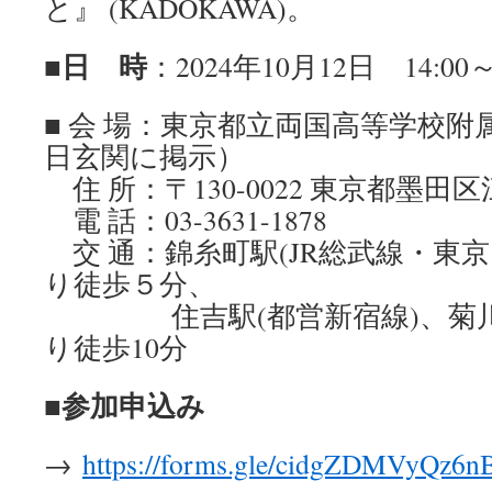
と』 (KADOKAWA)。
■日 時
：2024年10月12日 14:00～
■ 会 場：東京都立両国高等学校
日玄関に掲示）
住 所：〒130-0022 東京都墨田区江
電 話：03-3631-1878
交 通：錦糸町駅(JR総武線・東
り徒歩５分、
住吉駅(都営新宿線)、菊川駅
り徒歩10分
参加申込み
■
→
https://forms.gle/cidgZDMVyQz6n