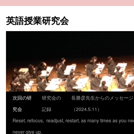
コ
ン
英語授業研究会
テ
ン
ツ
へ
ス
キ
ッ
プ
次回の研
研究会の
長勝彦先生からのメッセージ
究会
記録
（2024.5.11）
Reset, refocus, readjust, restart, as many times as you ne
never give up.