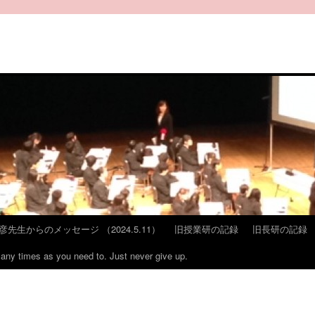
彦先生からのメッセージ （2024.5.11）
旧授業研の記録
旧長研の記録
many times as you need to. Just never give up.