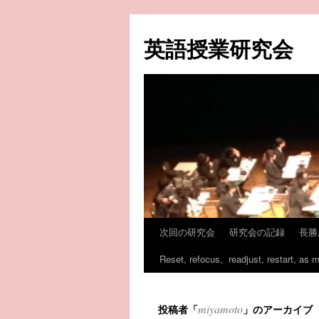
コ
ン
英語授業研究会
テ
ン
ツ
へ
ス
キ
ッ
プ
次回の研究会
研究会の記録
長勝
Reset, refocus, readjust, restart, as 
miyamoto
投稿者「
」のアーカイブ