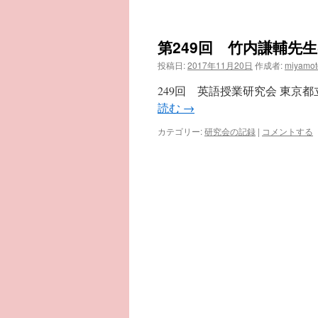
第249回 竹内謙輔先
投稿日:
2017年11月20日
作成者:
miyamot
249回 英語授業研究会 東京都
読む
→
カテゴリー:
研究会の記録
|
コメントする