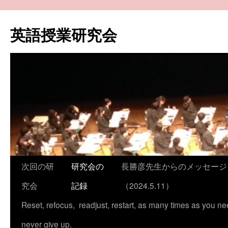
コ
ン
英語授業研究会
テ
ン
ツ
へ
ス
キ
ッ
プ
次回の研
研究会の
長勝彦先生からのメッセージ
究会
記録
（2024.5.11）
Reset, refocus, readjust, restart, as many times as you ne
never give up.