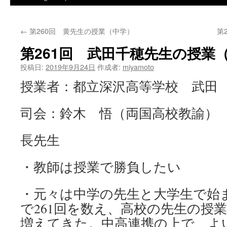
←
第260回 黄先生の授業（中学）
第
第261回 武田千穂先生の授業
投稿日:
2019年9月24日
作成者:
miyamoto
授業者：都立深沢高等学校 武田
司会：鈴木 悟（両国高校教諭）
長先生
・教師は授業で勝負したい
・元々は中学の先生と大学生で始
で261回を数え、高校の先生の授
増えてきた。中高連携の上で、よ