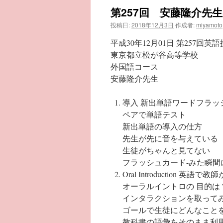
第257回 安藤隆介先
投稿日:
2018年12月3日
作成者:
miyamoto
平成30年12月01日 第257回英
東京都立松が谷高等学校
外国語コース
安藤隆介先生
導入 新出単語ワードフラッ
ペアで単語テスト
新出単語の導入の仕方
先生が先に音を与えている
生徒がちゃんと見てない
フラッシュカード-みた瞬
Oral Introductio
オーラルイントロの 目的は
インタラクションを取って
ゴールで生徒にどんなこと
教科書の語彙をそのまま利用をす