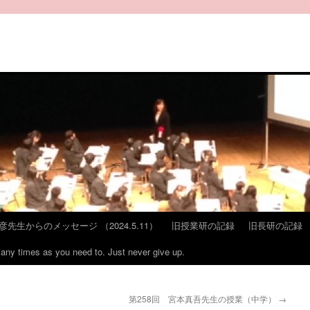
彦先生からのメッセージ （2024.5.11）
旧授業研の記録
旧長研の記録
many times as you need to. Just never give up.
）
第258回 宮本真吾先生の授業（中学）
→