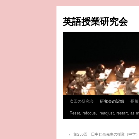
コ
ン
英語授業研究会
テ
ン
ツ
へ
ス
キ
ッ
プ
次回の研究会
研究会の記録
長勝
Reset, refocus, readjust, restart, as 
←
第256回 田中佳奈先生の授業（中学