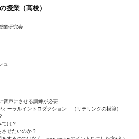
生の授業（高校）
語授業研究会
シュ
間に音声にさせる訓練が必要
n 英語で教師がオーラルイントロダクション （リテリングの模範）
？
みては？
をさせたいのか？
るのではなく、easy versionのイントロにした方がい